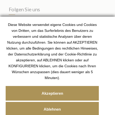
Folgen Sie uns
INSTAGRAM
Diese Website verwendet eigene Cookies und Cookies
von Dritten, um das Surferlebnis des Benutzers zu
verbessern und statistische Analysen über deren
Nutzung durchzuführen. Sie können auf AKZEPTIEREN
Registered Agent – ROAIIB (Balearic Islands Official
klicken, um alle Bedingungen des rechtlichen Hinweises,
Register) GOIBE81951/2025
der Datenschutzerklärung und der Cookie-Richtlinie zu
Licensed Real Estate Agent I API Spain Member 01718
.
akzeptieren, auf ABLEHNEN klicken oder auf
KONFIGURIEREN klicken, um die Cookies nach Ihren
Wünschen anzupassen (dies dauert weniger als 5
Minuten).
DATENSCHUTZRICHTLINIE
|
COOKIE-
Akzeptieren
RICHTLINIE
|
RECHTLICHE HINWEISE
© 2026
Sören Fischer,
Real Estate. Design von x
Ablehnen
W34Marketing