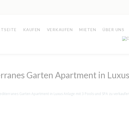
TSEITE
KAUFEN
VERKAUFEN
MIETEN
ÜBER UNS
anes Garten Apartment in Luxus 
iterranes Garten Apartment in Luxus Anlage mit 3 Pools und SPA zu verkaufe