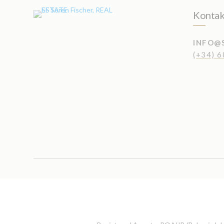
Kontak
INFO@
(+34) 6