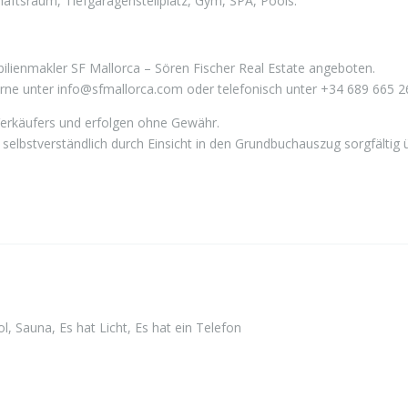
tsraum, Tiefgaragenstellplatz, Gym, SPA, Pools.
lienmakler SF Mallorca – Sören Fischer Real Estate angeboten.
erne unter info@sfmallorca.com oder telefonisch unter +34 689 665 2
Verkäufers und erfolgen ohne Gewähr.
selbstverständlich durch Einsicht in den Grundbuchauszug sorgfältig 
l, Sauna, Es hat Licht, Es hat ein Telefon