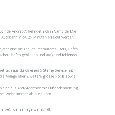
Golf de Andratx“, befindet sich in Camp de Mar
e Autobahn in ca. 25 Minuten erreicht werden.
ietet eine Vielzahl an Restaurants, Bars, Cafés
ischereihafen geblieben und aufgrund fehlender,
et sich aus durch einen 5 Sterne Service mit
die Anlage über 2 weitere grosse Pools sowie
en sind aus Antik-Marmor mit Fußbodenheizung
 vom Wohnzimmer als auch vom
farbe), Klimaanlage warm/kalt,