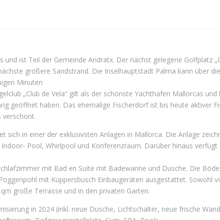
s und ist Teil der Gemeinde Andratx. Der nächst gelegene Golfplatz „
er nächste größere Sandstrand. Die Inselhauptstadt Palma kann über di
nigen Minuten
club „Club de Vela“ gilt als der schönste Yachthafen Mallorcas und b
ig geöffnet haben. Das ehemalige Fischerdorf ist bis heute aktiver F
 verschont.
ich in einer der exklusivsten Anlagen in Mallorca. Die Anlage zeichn
 Indoor- Pool, Whirlpool und Konferenzraum. Darüber hinaus verfügt 
Schlafzimmer mit Bad en Suite mit Badewanne und Dusche. Die Böd
 Poggenpohl mit Küppersbusch Einbaugeräten ausgestattet. Sowohl
 qm große Terrasse und in den privaten Garten.
ierung in 2024 (inkl. neue Dusche, Lichtschalter, neue frische Wand