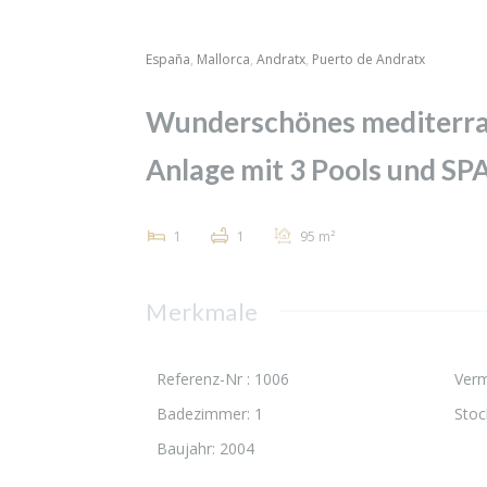
España
,
Mallorca
,
Andratx
,
Puerto de Andratx
Wunderschönes mediterra
Anlage mit 3 Pools und SP
1
1
95 m²
Merkmale
Referenz-Nr :
1006
Verm
Badezimmer
:
1
Stoc
Baujahr
:
2004