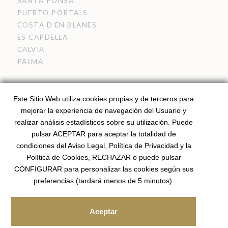
SANTA PONSA
PUERTO PORTALS
COSTA D’EN BLANES
ES CAPDELLA
CALVIA
PALMA
Siguenos en medios sociales
Este Sitio Web utiliza cookies propias y de terceros para
mejorar la experiencia de navegación del Usuario y
INSTAGRAM
realizar análisis estadísticos sobre su utilización. Puede
pulsar ACEPTAR para aceptar la totalidad de
condiciones del Aviso Legal, Política de Privacidad y la
Política de Cookies, RECHAZAR o puede pulsar
Registered Agent – ROAIIB (Balearic Islands Official
CONFIGURAR para personalizar las cookies según sus
Register) GOIBE81951/2025
Licensed Real Estate Agent I API Spain Member 01718
.
preferencias (tardará menos de 5 minutos).
Aceptar