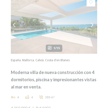
1/15
España
,
Mallorca
,
Calvià
,
Costa d'en Blanes
Moderna villa de nueva construcción con 4
dormitorios, piscina y impresionantes vistas
al mar en venta.
4
4
389 m²
4.250.000 €
|
Ref.1002